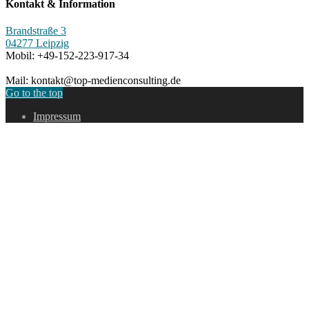
Kontakt & Information
Brandstraße 3
04277 Leipzig
Mobil: +49-152-223-917-34
Mail: kontakt@top-medienconsulting.de
Go to the top
Impressum
Proudly powered by WordPress
|
Theme: Fortune by
Themes
Harbor
.