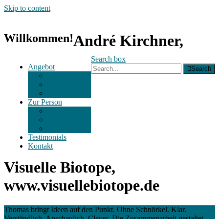
Skip to content
Willkommen!
André Kirchner,
Search box
Angebot
Search
Beratung
Produktion
Weiterbildung
Zur Person
Kompetenzen
Referenzen
Netzwerk
Testimonials
Kontakt
Visuelle Biotope,
www.visuellebiotope.de
Thomas bringt Ideen auf den Punkt. Ohne Schnörkel. Klar.
Verständlich. Anschaulich. Clever. Die Zusammenarbeit gestaltet