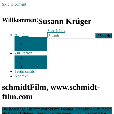
Skip to content
Willkommen!
Susann Krüger –
Search box
Angebot
Search
Beratung
Produktion
Weiterbildung
Zur Person
Kompetenzen
Referenzen
Netzwerk
Testimonials
Kontakt
schmidtFilm, www.schmidt-
film.com
Die jahrelange Zusammenarbeit mit Thomas Podhostnik war immer
ein Genuss! Neben seiner hohen Beratungskompetenz fand ich es