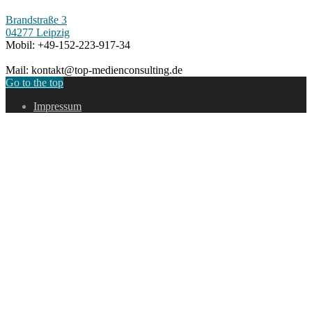
Brandstraße 3
04277 Leipzig
Mobil: +49-152-223-917-34
Mail: kontakt@top-medienconsulting.de
Go to the top
Impressum
Proudly powered by WordPress
|
Theme: Fortune by
Themes
Harbor
.